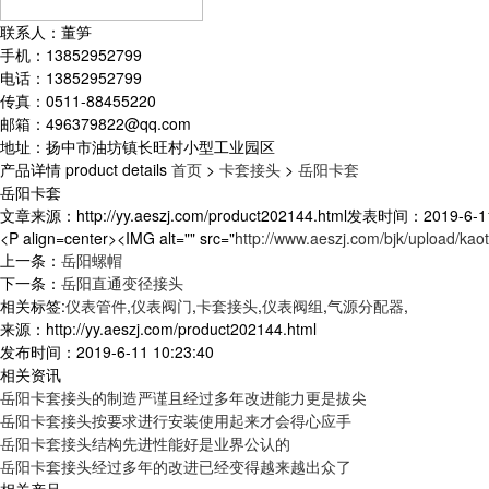
联系人：董笋
手机：13852952799
电话：13852952799
传真：0511-88455220
邮箱：496379822@qq.com
地址：扬中市油坊镇长旺村小型工业园区
产品详情
product details
首页
>
卡套接头
>
岳阳卡套
岳阳卡套
文章来源：http://yy.aeszj.com/product202144.html
发表时间：2019-6-11 
<P align=center><IMG alt="" src="
http://www.aeszj.com/bjk/upload/kao
上一条：
岳阳螺帽
下一条：
岳阳直通变径接头
相关标签:
仪表管件
,
仪表阀门
,
卡套接头
,
仪表阀组
,
气源分配器
,
来源：http://yy.aeszj.com/product202144.html
发布时间：2019-6-11 10:23:40
相关资讯
岳阳卡套接头的制造严谨且经过多年改进能力更是拔尖
岳阳卡套接头按要求进行安装使用起来才会得心应手
岳阳卡套接头结构先进性能好是业界公认的
岳阳卡套接头经过多年的改进已经变得越来越出众了
相关产品