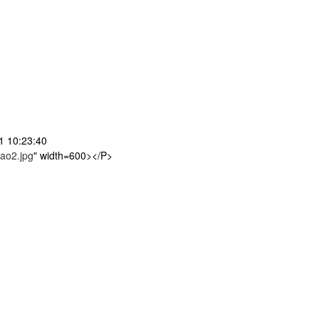
10:23:40
tao2.jpg
" width=600></P>