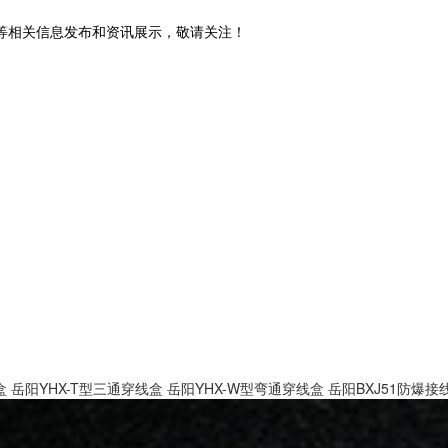
门等相关信息发布和资讯展示，敬请关注！
盒
岳阳YHX-T型三通穿线盒
岳阳YHX-W型弯通穿线盒
岳阳BXJ51防爆接