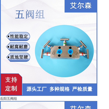
岳阳五阀组