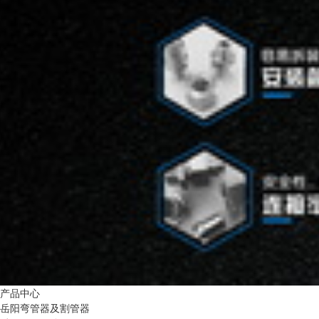
产品中心
岳阳弯管器及割管器