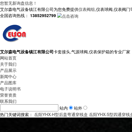
您暂无新询盘信息！
艾尔森电气设备镇江有限公司为您免费提供
仪表阀组
,仪表球阀,仪表阀
全国咨询热线：
13852952799
艾尔森电气设备镇江有限公司
卡套接头,气源球阀,仪表保护箱的专业厂家
网站首页
关于我们
产品展示
新闻中心
产品图库
电子说明书
荣誉资质
联系我们
站内
站外
热门关键词搜索：
岳阳YHX-H型后盖弯通穿线盒
岳阳YHX-S型四通穿线